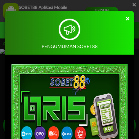
×
SOBET88 Aplikasi Mobile
UNDUH
Jangan tampilkan lagi hari ini
×
Masuk
Daftar
sino, slot, poker, dan beragam jenis games lainnya. Hubungi LiveChat untuk info sel
PENGUMUMAN SOBET88
JACKPOT
PLAY
IDR
12,670,492,686