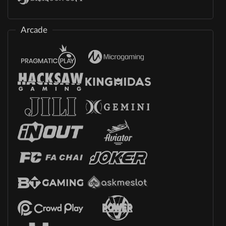
Arcade