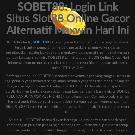
SOBET88: Login Link
Situs Slot88 Online Gacor
Alternatif Maxwin Hari Ini
Kini telah hadir,
SOBET88
situs slot gacor terbaru tahun ini sebagai destinasi
terbaik untuk pengalaman terbaik merasakan harumnya keindahan
mendapatkan scatter jackpot yang membawa para pemain lebih dekat dengan
puncak kejayaan maxwin. SOBET88 Link Situs Judi Slot88 Online Gacor Hari
Ini menyajikan permainan mudah menang, dengan fitur unggulan auto spin
turbo RTP Live Slot.
Platform slot online SOBET88 menawarkan keuntungan yang sangat luar biasa
bagi pemain yang mencari pengalaman bermain yang seru dan menguntungkan.
Dengan menggabungkan teknologi Live RTP Slot88 dan fitur auto spin turbo.
SOBET88 memberikan kesempatan besar bagi pengguna baru melalui BONUS
PULUHAN JUTA FOR ALL MEMBER yang tersaji dan Cair setiap bulan, tanpa
harus diundi. Sebagai salah satu platform terkenal dengan kemenangannya,
Situs Slot88 Online ini memastikan bahwa setiap transaksi terlindungi dengan
baik.
Selain itu, SOBET88 menyediakan berbagai koleksi permainan slot dengan
kemenangan puluhan juta yang dirancang untuk memenuhi preferensi setiap
pemain, mulai dari tema klasik hingga tema yang modern dan unik. Dengan