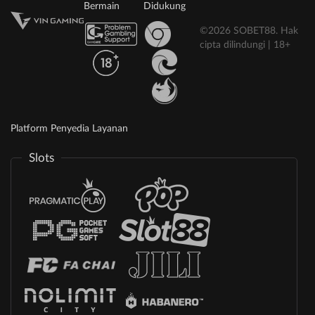
Bermain
Didukung
©2026 SOBET88. Hak
cipta dilindungi | 18+
Platform Penyedia Layanan
Slots