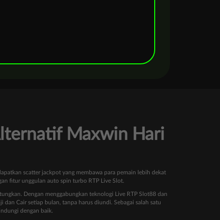
lternatif Maxwin Hari
ndapatkan scatter jackpot yang membawa para pemain lebih dekat
 fitur unggulan auto spin turbo RTP Live Slot.
ntungkan. Dengan menggabungkan teknologi Live RTP Slot88 dan
 Cair setiap bulan, tanpa harus diundi. Sebagai salah satu
indungi dengan baik.