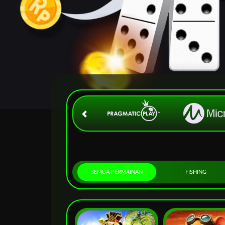
SEMUA PERMAINAN
FISHING