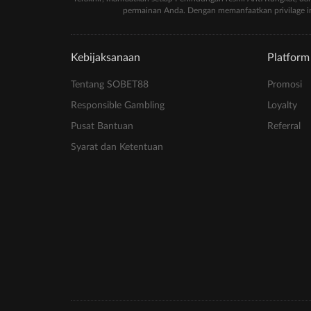
permainan Anda. Dengan memanfaatkan privilage in
Kebijaksanaan
Platform
Tentang SOBET88
Promosi
Responsible Gambling
Loyalty
Pusat Bantuan
Referral
Syarat dan Ketentuan