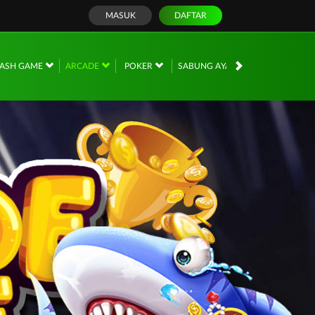
MASUK
DAFTAR
PROMOSI
ASH GAME
ARCADE
POKER
SABUNG AYAM