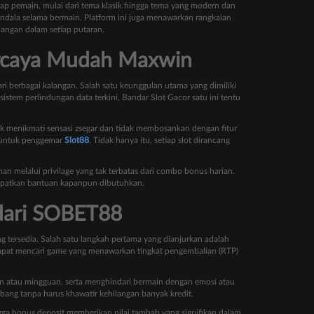
ap pemain, mulai dari tema klasik hingga tema yang modern dan
dala selama bermain. Platform ini juga menawarkan rangkaian
ngan dalam setiap putaran.
ercaya Mudah Maxwin
 berbagai kalangan. Salah satu keunggulan utama yang dimiliki
tem perlindungan data terkini, Bandar Slot Gacor satu ini tentu
k menikmati sensasi zsegar dan tidak membosankan dengan fitur
l untuk penggemar
Slot88
. Tidak hanya itu, setiap slot dirancang
 melalui privilage yang tak terbatas dari combo bonus harian.
apatkan bantuan kapanpun dibutuhkan.
 dari SOBET88
ersedia. Salah satu langkah pertama yang dianjurkan adalah
 dapat mencari game yang menawarkan tingkat pengembalian (RTP)
 atau mingguan, serta menghindari bermain dengan emosi atau
mbang tanpa harus khawatir kehilangan banyak kredit.
gga bonus deposit memberikan nilai tambah yang signifikan dalam