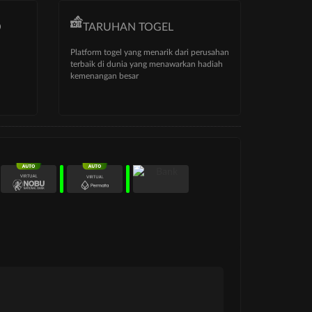
O
TARUHAN TOGEL
Platform togel yang menarik dari perusahan
terbaik di dunia yang menawarkan hadiah
kemenangan besar