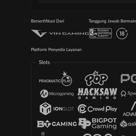
Bersertifikasi Dari
Tanggung Jawab Bermain
Platform Penyedia Layanan
Slots