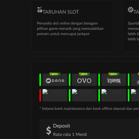
TARUHAN SLOT
T
Penyedia slot online dengan beragam
Sports
pilihan game menarik yang memudahkan
menawa
pemain untuk mencapai jackpot
lebih 
lebih 
* Selama bank maintenance dan bank offline deposit dan pen
Deposit
Rata-rata 1 Menit