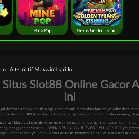
Mine Pop
Nexus Golden Tyrant
cor Alternatif Maxwin Hari Ini
Situs Slot88 Online Gacor A
Ini
ebagai destinasi terbaik untuk pengalaman terbaik merasakan harumnya keindahan me
itus Judi Slot88 Online Gacor Hari Ini menyajikan permainan mudah menang, dengan
gat luar biasa bagi pemain yang mencari pengalaman bermain yang seru dan mengu
r bagi pengguna baru melalui BONUS PULUHAN JUTA FOR ALL MEMBER yang tersaji dan
engan kemenangannya, Situs Slot88 Online ini memastikan bahwa setiap transaksi terl