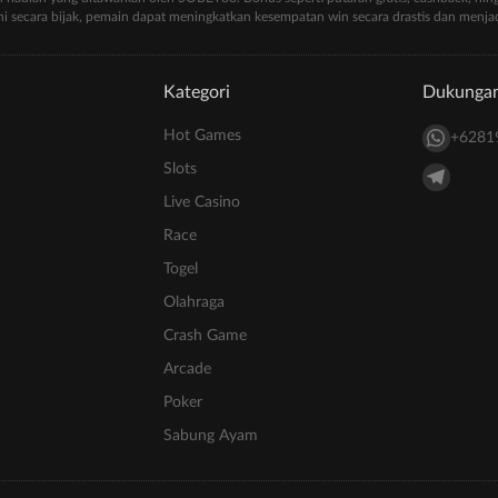
i secara bijak, pemain dapat meningkatkan kesempatan win secara drastis dan men
Kategori
Dukunga
Hot Games
+6281
Slots
Live Casino
Race
Togel
Olahraga
Crash Game
Arcade
Poker
Sabung Ayam