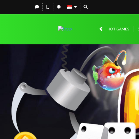
HOT GAMES