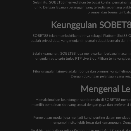
Selain itu, SOBET88 menyediakan berbagai koleksi permainan s
unik. Dengan layanan pelanggan yang tersedia sepanjang wak
promosi dan bonus tambaha
Keunggulan SOBET88
SOBET88 telah membuktikan dirinya sebagai Platform Slot88 On
adalah privasi data, yang menjamin pemain dapat bermain dan me
Selain keamanan, SOBET88 juga menawarkan berbagai macam perm
unggulan auto spin turbo RTP Live Slot. Pilihan tema yang b
Fitur unggulan lainnya adalah bonus dan promosi yang melimpa
Dengan dukungan pelanggan yang resp
Mengenal Leb
Memaksimalkan keuntungan saat bermain di SOBET88 membutuh
memilih permainan slot yang sesuai dengan gaya dan preferensi
Pengelolaan modal juga menjadi kunci penting dalam mendapa
mengambil risiko lebih besar dari kemampuan. Dengan
Terakhir, manfaatkan setiap Perlindungan resmi Anti Rungkat, d