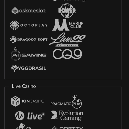
Live Casino