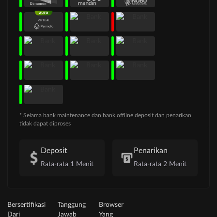
* Selama bank maintenance dan bank offline deposit dan penarikan
tidak dapat diproses
Deposit
Penarikan
Rata-rata 1 Menit
Rata-rata 2 Menit
Bersertifikasi
Tanggung
Browser
Dari
Jawab
Yang