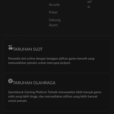
Arcade
Poker
Sabung
Ayam
TARUHAN SLOT
Penyedia slot online dengan beragam pilihan game menarik yang
memudahkan pemain untuk mencapai jackpot
TARUHAN OLAHRAGA
Sportsbook Gaming Platform Terbaik menawarkan lebih banyak game,
odds yang lebih tinggi, dan menyediakan pilihan yang lebih banyak
untuk pemain.