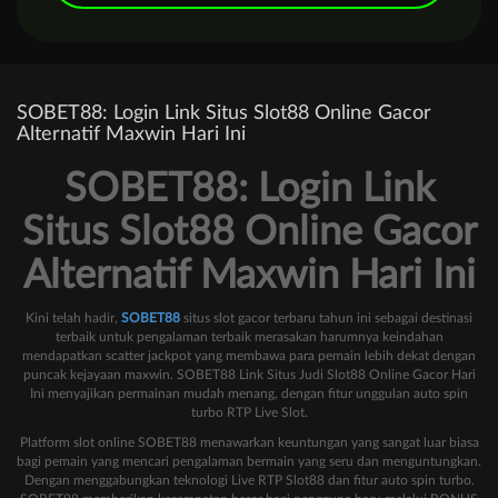
SOBET88: Login Link Situs Slot88 Online Gacor
Alternatif Maxwin Hari Ini
SOBET88: Login Link
Situs Slot88 Online Gacor
Alternatif Maxwin Hari Ini
Kini telah hadir,
SOBET88
situs slot gacor terbaru tahun ini sebagai destinasi
terbaik untuk pengalaman terbaik merasakan harumnya keindahan
mendapatkan scatter jackpot yang membawa para pemain lebih dekat dengan
puncak kejayaan maxwin. SOBET88 Link Situs Judi Slot88 Online Gacor Hari
Ini menyajikan permainan mudah menang, dengan fitur unggulan auto spin
turbo RTP Live Slot.
Platform slot online SOBET88 menawarkan keuntungan yang sangat luar biasa
bagi pemain yang mencari pengalaman bermain yang seru dan menguntungkan.
Dengan menggabungkan teknologi Live RTP Slot88 dan fitur auto spin turbo.