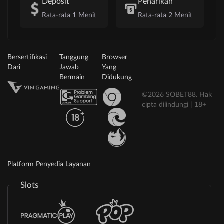
Deposit
Penarikan
Rata-rata 1 Menit
Rata-rata 2 Menit
Bersertifikasi
Tanggung
Browser
Dari
Jawab
Yang
Bermain
Didukung
©2026 SOBET88. Hak
cipta dilindungi | 18+
Platform Penyedia Layanan
Slots