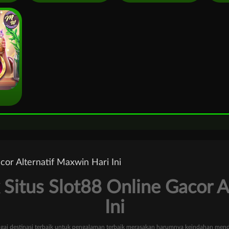
cor Alternatif Maxwin Hari Ini
Situs Slot88 Online Gacor A
Ini
ebagai destinasi terbaik untuk pengalaman terbaik merasakan harumnya keindahan me