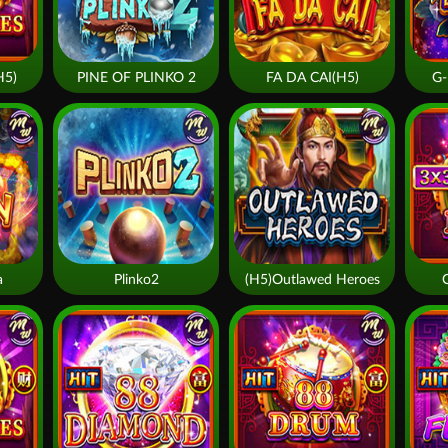
H5)
PINE OF PLINKO 2
FA DA CAI(H5)
G-
a
Plinko2
(H5)Outlawed Heroes