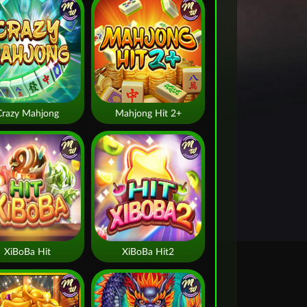
Crazy Mahjong
Mahjong Hit 2+
XiBoBa Hit
XiBoBa Hit2