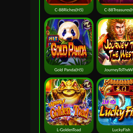
C-88Riches(H5)
C-88Treasures(
Gold Panda(H5)
JourneyToTheW
L-GoldenToad
LuckyFish