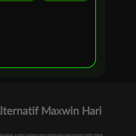
lternatif Maxwin Hari
ndapatkan scatter jackpot yang membawa para pemain lebih dekat