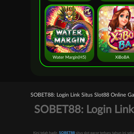
Water Margin(H5)
XiBoBA
SOBET88: Login Link Situs Slot88 Online Ga
SOBET88: Login Link 
Kini telah hadir,
SOBET88
situs slot gacor terbaru tahun ini s