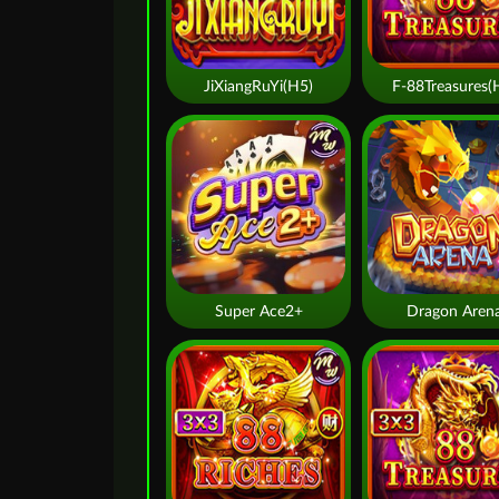
JiXiangRuYi(H5)
F-88Treasures(
Super Ace2+
Dragon Aren