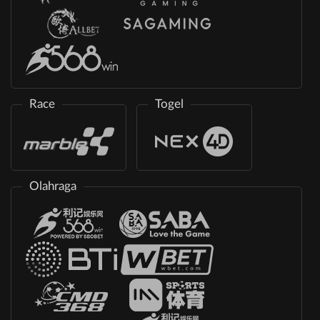
Race
Togel
Olahraga