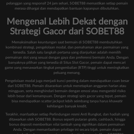
pelanggan yang responsif 24 jam sehari, SOBET88 memastikan setiap pemain
merasa dihargai dan mendapatkan bantuan kapanpun dibutuhkan.
Mengenal Lebih Dekat dengan
Strategi Gacor dari SOBET88
Memaksimalkan keuntungan saat bermain di SOBET88 membutuhkan
kombinasi strategi, pengelolaan modal, dan pemahaman akan permainan yang
tersedia. Salah satu langkah pertama yang dianjurkan adalah memilih
permainan slot yang sesuai dengan gaya dan preferensi bermain Anda. Dengan
banyaknya pilihan yang tersedia di Situs Slot Gacor, pemain dapat mencari
game yang menawarkan tingkat pengembalian (RTP) tinggi untuk meningkatkan
peluang menang.
Pengelolaan modal juga menjadi kunci penting dalam mendapatkan cuan besar
dari SOBET88. Pemain disarankan untuk menetapkan anggaran harian atau
mingguan, serta menghindari bermain dengan emosi atau mengambil risiko
lebih besar dari kemampuan. Dengan strategi spin gacor yang tepat, pemain
bisa mendapatkan scatter jackpot lebih seimbang tanpa harus khawatir
kehilangan banyak kredit.
Terakhir, manfaatkan setiap Perlindungan resmi Anti Rungkat, dan hadiah yang
ditawarkan oleh SOBET88. Bonus seperti putaran gratis, cashback, hingga
bonus deposit memberikan nilai tambah yang signifikan dalam permainan
Anda. Dengan memanfaatkan privilage ini secara bijak, pemain dapat