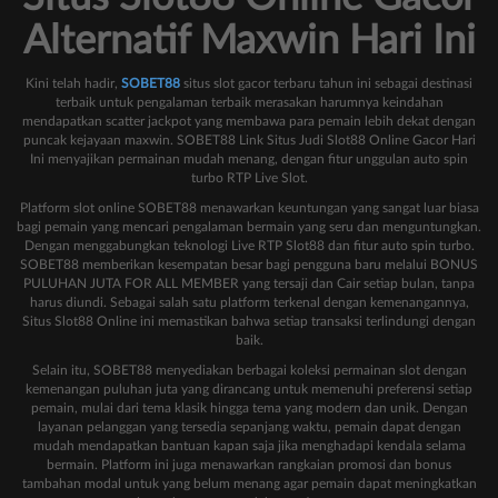
Alternatif Maxwin Hari Ini
Kini telah hadir,
SOBET88
situs slot gacor terbaru tahun ini sebagai destinasi
terbaik untuk pengalaman terbaik merasakan harumnya keindahan
mendapatkan scatter jackpot yang membawa para pemain lebih dekat dengan
puncak kejayaan maxwin. SOBET88 Link Situs Judi Slot88 Online Gacor Hari
Ini menyajikan permainan mudah menang, dengan fitur unggulan auto spin
turbo RTP Live Slot.
Platform slot online SOBET88 menawarkan keuntungan yang sangat luar biasa
bagi pemain yang mencari pengalaman bermain yang seru dan menguntungkan.
Dengan menggabungkan teknologi Live RTP Slot88 dan fitur auto spin turbo.
SOBET88 memberikan kesempatan besar bagi pengguna baru melalui BONUS
PULUHAN JUTA FOR ALL MEMBER yang tersaji dan Cair setiap bulan, tanpa
harus diundi. Sebagai salah satu platform terkenal dengan kemenangannya,
Situs Slot88 Online ini memastikan bahwa setiap transaksi terlindungi dengan
baik.
Selain itu, SOBET88 menyediakan berbagai koleksi permainan slot dengan
kemenangan puluhan juta yang dirancang untuk memenuhi preferensi setiap
pemain, mulai dari tema klasik hingga tema yang modern dan unik. Dengan
layanan pelanggan yang tersedia sepanjang waktu, pemain dapat dengan
mudah mendapatkan bantuan kapan saja jika menghadapi kendala selama
bermain. Platform ini juga menawarkan rangkaian promosi dan bonus
tambahan modal untuk yang belum menang agar pemain dapat meningkatkan