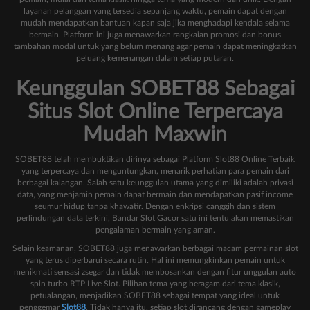
layanan pelanggan yang tersedia sepanjang waktu, pemain dapat dengan
mudah mendapatkan bantuan kapan saja jika menghadapi kendala selama
bermain. Platform ini juga menawarkan rangkaian promosi dan bonus
tambahan modal untuk yang belum menang agar pemain dapat meningkatkan
peluang kemenangan dalam setiap putaran.
Keunggulan SOBET88 Sebagai
Situs Slot Online Terpercaya
Mudah Maxwin
SOBET88 telah membuktikan dirinya sebagai Platform Slot88 Online Terbaik
yang terpercaya dan menguntungkan, menarik perhatian para pemain dari
berbagai kalangan. Salah satu keunggulan utama yang dimiliki adalah privasi
data, yang menjamin pemain dapat bermain dan mendapatkan pasif income
seumur hidup tanpa khawatir. Dengan enkripsi canggih dan sistem
perlindungan data terkini, Bandar Slot Gacor satu ini tentu akan memastikan
pengalaman bermain yang aman.
Selain keamanan, SOBET88 juga menawarkan berbagai macam permainan slot
yang terus diperbarui secara rutin. Hal ini memungkinkan pemain untuk
menikmati sensasi zsegar dan tidak membosankan dengan fitur unggulan auto
spin turbo RTP Live Slot. Pilihan tema yang beragam dari tema klasik,
petualangan, menjadikan SOBET88 sebagai tempat yang ideal untuk
penggemar
Slot88
. Tidak hanya itu, setiap slot dirancang dengan gameplay