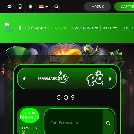
MASUK
DAFTA
IDR
12,671,328,
HOT GAMES
SLOTS
LIVE CASINO
RACE
TOGE
CQ9
SEMUA
PERMAINAN
TOP
SLOTS
20