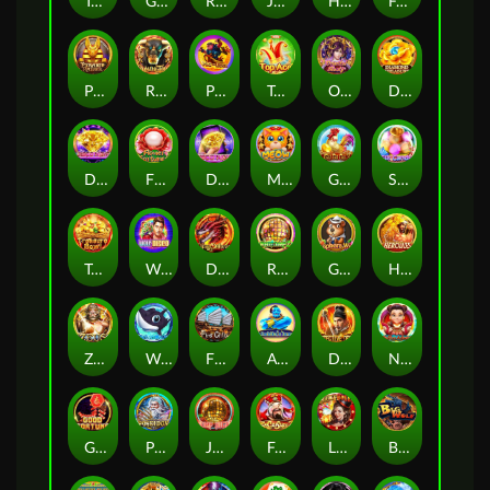
Top Ace 2
Gu Gu Gu2
Rave Jump
Jewel Luxury
Happy Rich Year
Fruit King
Pyramid Raider
Running Toro
Pig Of Luck
Top Ace
Oriental Beauty
Diamond Treasure
Disco Night
Flower Fortunes
Disco Night M
Meow
Gu Gu Gu 3
Six Candy
Treasure Bowl
Wolf Disco
Dragon Heart
Rave Jump 2
Gophers War
Hercules
Zeus
Water World
Fire Chibi
Aladdin's lamp
Detective Dee 2
Ne Zha Advent
Good Fortune
Poseidon
Jump High
Fa Cai Shen2
Lucky Boxes
Big Wolf