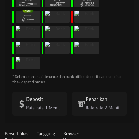
* Selama bank maintenance dan bank offline deposit dan penarikan
tidak dapat diproses
Deposit
Penarikan
Rata-rata 1 Menit
Rata-rata 2 Menit
Bersertifikasi
Tanggung
Browser