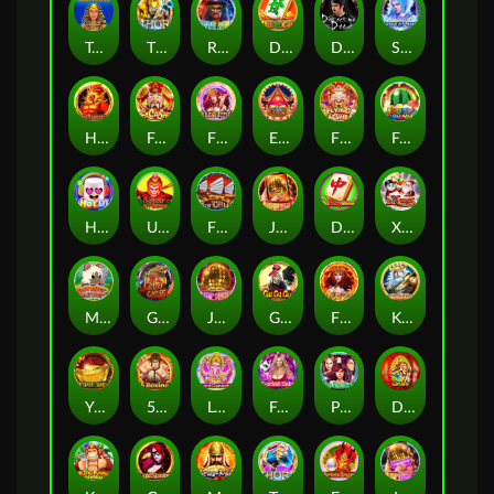
Treasure of Seti
Thor
Rave High
Da Fa Cai
Detective Dee
Snow Queen
Hephaestus
Fa Cai Shen
Fire Queen2
Ecstatic Circus
Flying Cai Shen
Fruity Carnival
Hot DJ
Uproar In Heaven
Fire Chibi 2
Jumping Mobile
Da Hong Zhong
Xmas
Monster Hunter
God Of Chess
Jump Higher
GuGuGu
Fire Queen
King of Atlantis
Yuan Bao
5 Boxing
Lord Ganesha
Football Baby
Pub Tycoon
Double Happiness