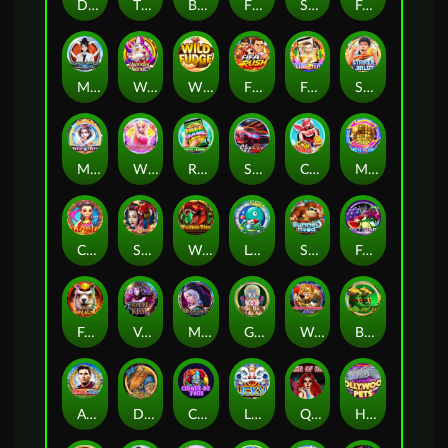
Disco Piggy
The Chicken House
Burning Xi-You
Fire777
Sky Lantern
Football Fever M
Monkey Office Legend
Wonderland
Wild Fudge
FIFA RUSH
Football Fever
Striker WILD
Mirror Mirror
Wild Disco Night
Rave Jump 2 M
Skr Skr
Coin Spinner
Move n' Jump
Crazy Nuozha
Sakura Legend
Wan Bao Dino
Lonely Planet
Summer Mood
Fruit King II
Funny Alpaca
Vampire Kiss
Magic World
Golden Mayan
World Cup Russia 2018
Boots Of Luck
All Star Team
Dragon Hunters
Cirque de fous
Lucky 3
Queen Of Dead
Hollywood Pets