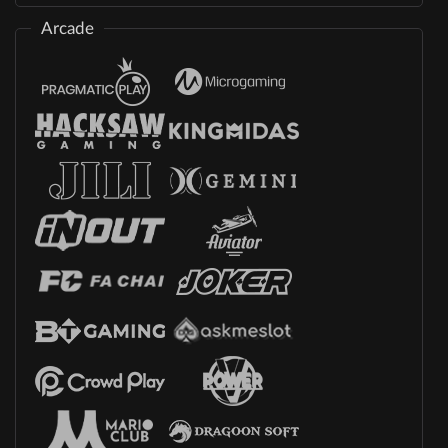
Arcade