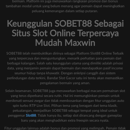
bermain. Platform ini juga menawarkan rangkaian promosi dan bonus
tambahan modal untuk yang belum menang agar pemain dapat meningkatkan
peluang kemenangan dalam setiap putaran.
Keunggulan SOBET88 Sebagai
Situs Slot Online Terpercaya
Mudah Maxwin
SOBET88 telah membuktikan dirinya sebagai Platform Slot88 Online Terbaik
yang terpercaya dan menguntungkan, menarik perhatian para pemain dari
berbagai kalangan. Salah satu keunggulan utama yang dimiliki adalah privasi
data, yang menjamin pemain dapat bermain dan mendapatkan pasif income
seumur hidup tanpa khawatir. Dengan enkripsi canggih dan sistem
perlindungan data terkini, Bandar Slot Gacor satu ini tentu akan memastikan
pengalaman bermain yang aman.
Selain keamanan, SOBET88 juga menawarkan berbagai macam permainan slot
yang terus diperbarui secara rutin. Hal ini memungkinkan pemain untuk
menikmati sensasi zsegar dan tidak membosankan dengan fitur unggulan auto
spin turbo RTP Live Slot. Pilihan tema yang beragam dari tema klasik,
petualangan, menjadikan SOBET88 sebagai tempat yang ideal untuk
penggemar
Slot88
. Tidak hanya itu, setiap slot dirancang dengan gameplay
baru yang akan menghadirkan extra freespin secara nyata.
Fitur unggulan lainnya adalah bonus dan promosi yang melimpah. Pemain tidak