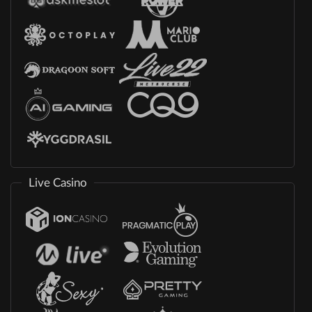
Live Casino