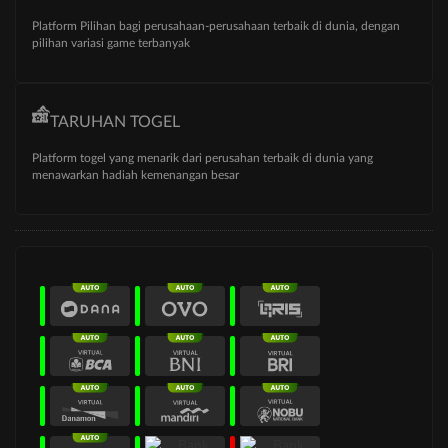
Platform Pilihan bagi perusahaan-perusahaan terbaik di dunia, dengan
pilihan variasi game terbanyak
TARUHAN TOGEL
Platform togel yang menarik dari perusahan terbaik di dunia yang
menawarkan hadiah kemenangan besar