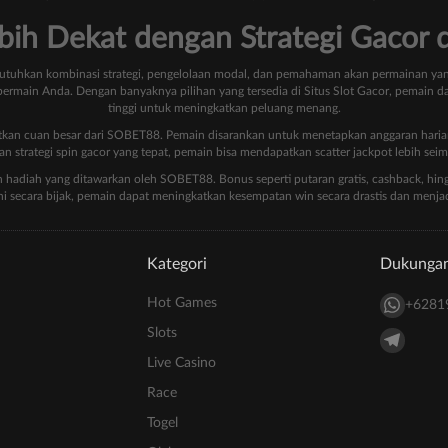
ih Dekat dengan Strategi Gacor
kan kombinasi strategi, pengelolaan modal, dan pemahaman akan permainan yang t
 bermain Anda. Dengan banyaknya pilihan yang tersedia di Situs Slot Gacor, pemain
tinggi untuk meningkatkan peluang menang.
tkan cuan besar dari SOBET88. Pemain disarankan untuk menetapkan anggaran harian
 strategi spin gacor yang tepat, pemain bisa mendapatkan scatter jackpot lebih sei
an hadiah yang ditawarkan oleh SOBET88. Bonus seperti putaran gratis, cashback, hin
i secara bijak, pemain dapat meningkatkan kesempatan win secara drastis dan men
Kategori
Dukunga
Hot Games
+6281
Slots
Live Casino
Race
Togel