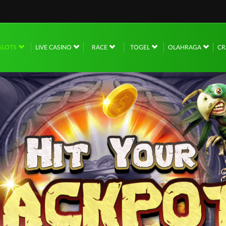
SLOTS
LIVE CASINO
RACE
TOGEL
OLAHRAGA
CR