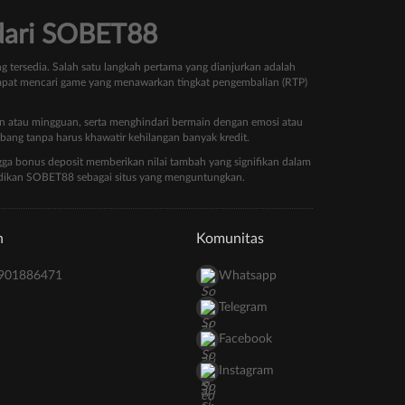
 dari SOBET88
ersedia. Salah satu langkah pertama yang dianjurkan adalah
 dapat mencari game yang menawarkan tingkat pengembalian (RTP)
 atau mingguan, serta menghindari bermain dengan emosi atau
mbang tanpa harus khawatir kehilangan banyak kredit.
gga bonus deposit memberikan nilai tambah yang signifikan dalam
jadikan SOBET88 sebagai situs yang menguntungkan.
n
Komunitas
901886471
Whatsapp
Telegram
Facebook
Instagram