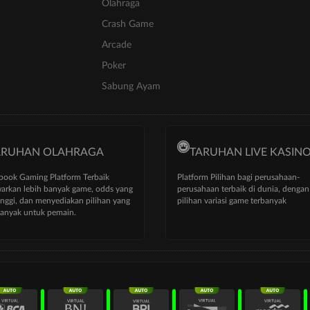
Olahraga
Crash Game
Arcade
Poker
Sabung Ayam
ARUHAN OLAHRAGA
TARUHAN LIVE KASIN
book Gaming Platform Terbaik
Platform Pilihan bagi perusahaan-
rkan lebih banyak game, odds yang
perusahaan terbaik di dunia, dengan
tinggi, dan menyediakan pilihan yang
pilihan variasi game terbanyak
banyak untuk pemain.