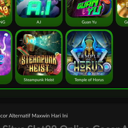
ING
A.I
Guan Yu
G
Steampunk Heist
Temple of Horus
cor Alternatif Maxwin Hari Ini