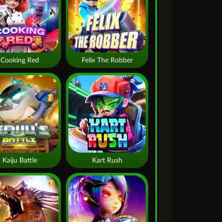
Cooking Red
Felix The Robber
Kaiju Battle
Kart Rush