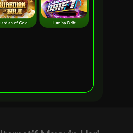
uardian of Gold
Lumina Drift