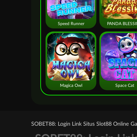
Speed Runner
PANDA BLESS
Magica Owl
Space Cat
SOBET88: Login Link Situs Slot88 Online Ga